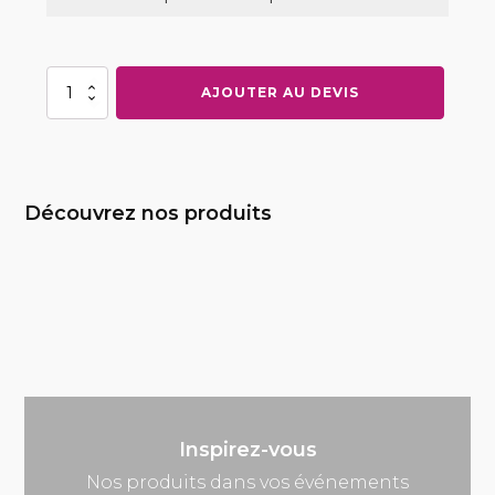
quantité
AJOUTER AU DEVIS
de
Table
pliante
rectangle
en
Découvrez nos produits
bois
200
x
100
cm
Inspirez-vous
Nos produits dans vos événements